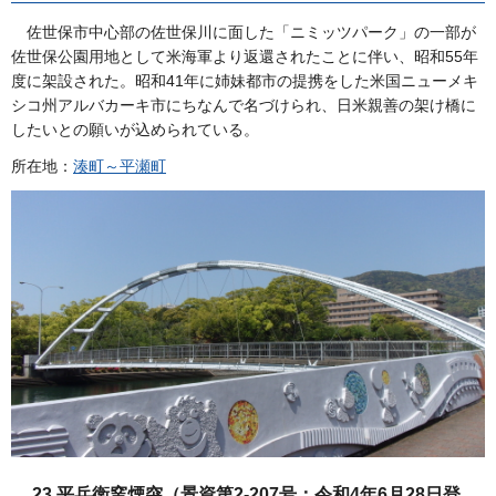
佐世保市中心部の佐世保川に面した「ニミッツパーク」の一部が
佐世保公園用地として米海軍より返還されたことに伴い、昭和55年
度に架設された。昭和41年に姉妹都市の提携をした米国ニューメキ
シコ州アルバカーキ市にちなんで名づけられ、日米親善の架け橋に
したいとの願いが込められている。
所在地：
湊町～平瀬町
23.平兵衛窯煙突（景資第2-207号：令和4年6月28日登