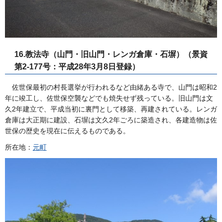
16.教法寺（山門・旧山門・レンガ倉庫・石塀）（景資
第2-177号：平成28年3月8日登録）
佐世保最初の村長選挙が行われるなど由緒ある寺で、山門は昭和2
年に竣工し、佐世保空襲などでも焼失せず残っている。旧山門は文
久2年建立で、平成当初に裏門として移築、再建されている。レンガ
倉庫は大正期に建設、石塀は文久2年ごろに築造され、各建造物は佐
世保の歴史を現在に伝えるものである。
所在地：
元町