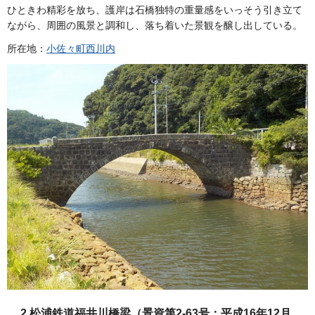
ひときわ精彩を放ち、護岸は石橋独特の重量感をいっそう引き立て
ながら、周囲の風景と調和し、落ち着いた景観を醸し出している。
所在地：
小佐々町西川内
2.松浦鉄道福井川橋梁（景資第2-63号：平成16年12月