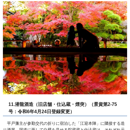
11.潜龍酒造（旧店舗・仕込蔵・煙突）（景資第2-75
号：令和6年4月24日登録変更）
平戸藩主が参勤交代の折りに宿泊した「江迎本陣」に隣接する造
り酒屋。国道に面して白壁を見せる貯蔵蔵と仕込蔵は、それぞれ元