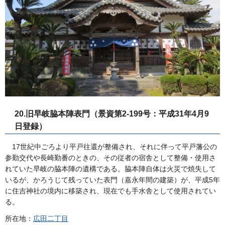
20.旧早岐脇本陣表門（景資第2-199号：平成31年4月9
日登録）
17世紀中ごろより平戸往還が整備され、それに伴って平戸藩公の
参勤交代や長崎勤番のときの、その従者の宿舎として整備・使用さ
れていた早岐の脇本陣の遺構である。脇本陣自体は火災で焼失して
いるが、かろうじて残っていた表門（嘉永年間の建築）が、平成5年
に住吉神社の境内に移築され、現在でも手水舎として使用されてい
る。
所在地：
広田二丁目