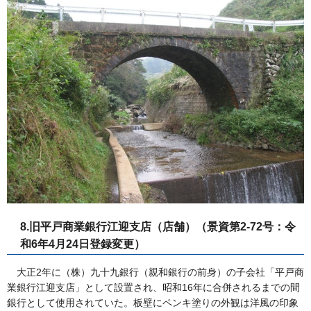
8.旧平戸商業銀行江迎支店（店舗）（景資第2-72号：令
和6年4月24日登録変更）
大正2年に（株）九十九銀行（親和銀行の前身）の子会社「平戸商
業銀行江迎支店」として設置され、昭和16年に合併されるまでの間
銀行として使用されていた。板壁にペンキ塗りの外観は洋風の印象