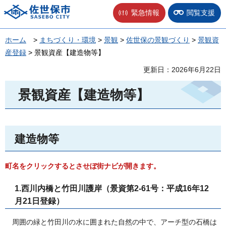
佐世保市
緊急情報
閲覧支援
ホーム
>
まちづくり・環境
>
景観
>
佐世保の景観づくり
>
景観資
産登録
> 景観資産【建造物等】
更新日：2026年6月22日
景観資産【建造物等】
建造物等
町名をクリックするとさせぼ街ナビが開きます。
1.西川内橋と竹田川護岸（景資第2-61号：平成16年12
月21日登録）
周囲の緑と竹田川の水に囲まれた自然の中で、アーチ型の石橋は