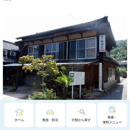
展示場
検索・
ホーム
救急・防災
分類から探す
便利メニュー
25.光雲窯煙突（景資第2-209号：令和4年6月28日登