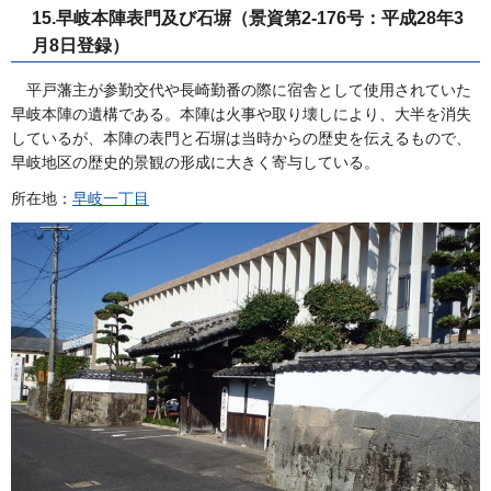
15.早岐本陣表門及び石塀（景資第2-176号：平成28年3
月8日登録）
平戸藩主が参勤交代や長崎勤番の際に宿舎として使用されていた
早岐本陣の遺構である。本陣は火事や取り壊しにより、大半を消失
しているが、本陣の表門と石塀は当時からの歴史を伝えるもので、
早岐地区の歴史的景観の形成に大きく寄与している。
所在地：
早岐一丁目