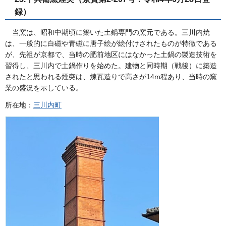
録）
当窯は、昭和中期頃に築いた土鍋専門の窯元である。三川内焼
は、一般的に白磁や青磁に唐子絵が絵付けされたものが特徴である
が、先祖が京都で、当時の肥前地区にはなかった土鍋の製造技術を
習得し、三川内で土鍋作りを始めた。建物と同時期（戦後）に築造
されたと思われる煙突は、煉瓦造りで高さが14m程あり、当時の窯
業の盛況を示している。
所在地：
三川内町