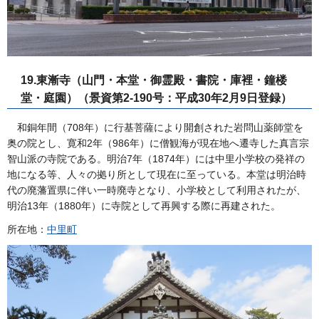
19.東漸寺（山門・本堂・御霊殿・書院・庫裡・鐘楼
堂・庭園）（景資第2-190号：平成30年2月9日登録）
和銅年間（708年）に行基菩薩により開創された岩問山薬師堂を
奥の院とし、寛和2年（986年）に僧観海が現在地へ遷寺した真言宗
智山派の寺院である。明治7年（1874年）には中里小学校の発祥の
地になる等、人々の拠り所として現在に至っている。本堂は明治時
代の廃藩置県に伴い一時廃寺となり、小学校として利用されたが、
明治13年（1880年）に寺院として再興する際に再建された。
所在地：
中里町