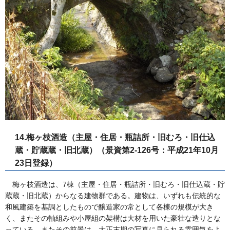
14.梅ヶ枝酒造（主屋・住居・瓶詰所・旧むろ・旧仕込
蔵・貯蔵蔵・旧北蔵）（景資第2-126号：平成21年10月
23日登録）
梅ヶ枝酒造は、7棟（主屋・住居・瓶詰所・旧むろ・旧仕込蔵・貯
蔵蔵・旧北蔵）からなる建物群である。建物は、いずれも伝統的な
和風建築を基調としたもので醸造家の常として各棟の規模が大き
く、またその軸組みや小屋組の架構は大材を用いた豪壮な造りとな
っている。またその前景は、大正末期の写真に見られる雰囲気をよ