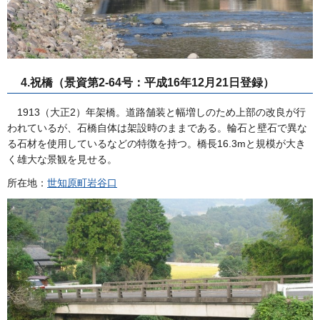
4.祝橋（景資第2-64号：平成16年12月21日登録）
1913（大正2）年架橋。道路舗装と幅増しのため上部の改良が行
われているが、石橋自体は架設時のままである。輪石と壁石で異な
る石材を使用しているなどの特徴を持つ。橋長16.3mと規模が大き
く雄大な景観を見せる。
所在地：
世知原町岩谷口