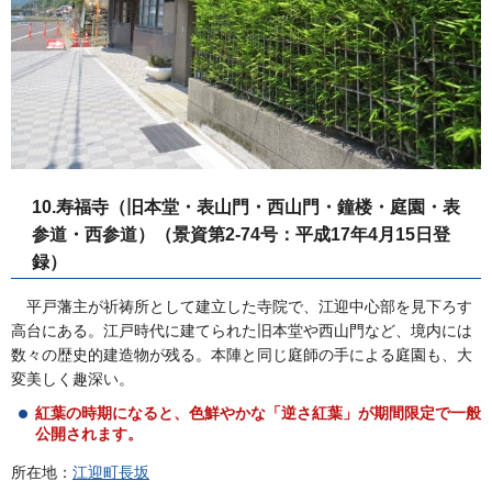
10.寿福寺（旧本堂・表山門・西山門・鐘楼・庭園・表
参道・西参道）（景資第2-74号：平成17年4月15日登
録）
平戸藩主が祈祷所として建立した寺院で、江迎中心部を見下ろす
高台にある。江戸時代に建てられた旧本堂や西山門など、境内には
数々の歴史的建造物が残る。本陣と同じ庭師の手による庭園も、大
変美しく趣深い。
紅葉の時期になると、色鮮やかな「逆さ紅葉」が期間限定で一般
公開されます。
所在地：
江迎町長坂