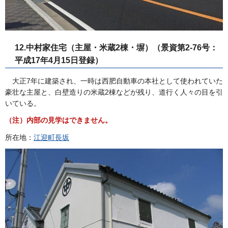
12.中村家住宅（主屋・米蔵2棟・塀）（景資第2-76号：
平成17年4月15日登録）
大正7年に建築され、一時は西肥自動車の本社として使われていた
豪壮な主屋と、白壁造りの米蔵2棟などが残り、道行く人々の目を引
いている。
（注）内部の見学はできません。
所在地：
江迎町長坂