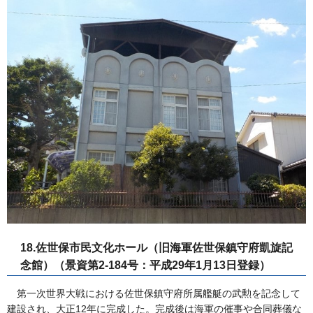
18.佐世保市民文化ホール（旧海軍佐世保鎮守府凱旋記
念館）（景資第2-184号：平成29年1月13日登録）
第一次世界大戦における佐世保鎮守府所属艦艇の武勲を記念して
建設され、大正12年に完成した。完成後は海軍の催事や合同葬儀な