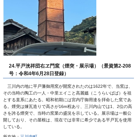
24.平戸洸祥団右ヱ門窯（煙突・展示場）（景資第2-208
号：令和4年6月28日登録）
三川内の地に平戸藩御用窯が開窯されたのは1622年で、当窯は、
その当時の陶工の一人・中里エイこと高麗媼（こうらいばば）を祖
とする直系にあたる。昭和初期には宮内庁御用達を拝命した窯であ
る。煙突は煉瓦造りで高さが16m程あり、三川内山では1、2位の高
さを誇る煙突で、当時の窯業の盛況を示している。展示場は一般公
開しており、その屋根は、現在では非常に希少である平戸瓦を使用
している。
所在地：
三川内町