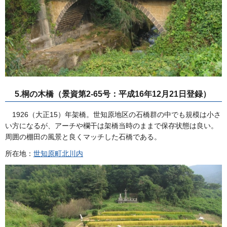
5.桐の木橋（景資第2-65号：平成16年12月21日登録）
1926（大正15）年架橋。世知原地区の石橋群の中でも規模は小さ
い方になるが、アーチや欄干は架橋当時のままで保存状態は良い。
周囲の棚田の風景と良くマッチした石橋である。
所在地：
世知原町北川内