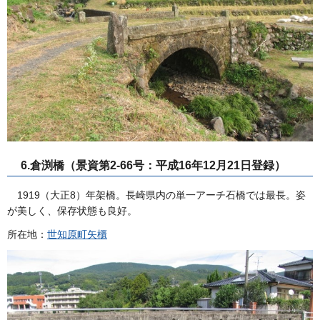
6.倉渕橋（景資第2-66号：平成16年12月21日登録）
1919（大正8）年架橋。長崎県内の単一アーチ石橋では最長。姿
が美しく、保存状態も良好。
所在地：
世知原町矢櫃