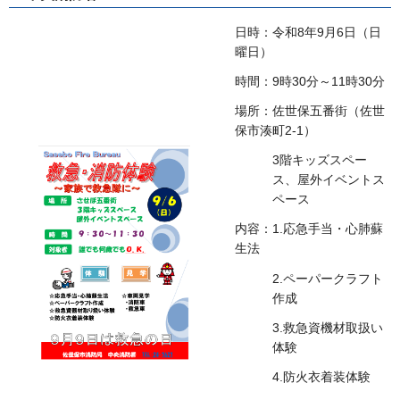
日時：令和8年9月6日（日
曜日）
時間：9時30分～11時30分
場所：佐世保五番街（佐世
保市湊町2-1）
3階キッズスペー
ス、屋外イベントス
ペース
内容：1.応急手当・心肺蘇
生法
2.ペーパークラフト
作成
3.救急資機材取扱い
体験
4.防火衣着装体験