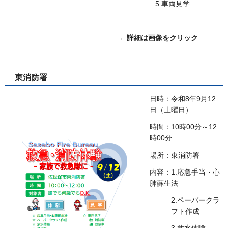
5.車両見学
←詳細は画像をクリック
東消防署
日時：令和8年9月12
日（土曜日）
時間：10時00分～12
時00分
場所：東消防署
内容：1.応急手当・心
肺蘇生法
2.ペーパークラ
フト作成