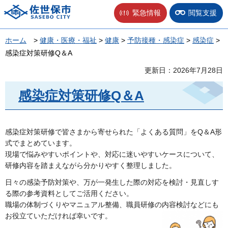
佐世保市
緊急情報
閲覧支援
ホーム
>
健康・医療・福祉
>
健康
>
予防接種・感染症
>
感染症
>
感染症対策研修Q＆A
更新日：2026年7月28日
感染症対策研修Q＆A
感染症対策研修で皆さまから寄せられた「よくある質問」をQ＆A形
式でまとめています。
現場で悩みやすいポイントや、対応に迷いやすいケースについて、
研修内容を踏まえながら分かりやすく整理しました。
日々の感染予防対策や、万が一発生した際の対応を検討・見直しす
る際の参考資料としてご活用ください。
職場の体制づくりやマニュアル整備、職員研修の内容検討などにも
お役立ていただければ幸いです。