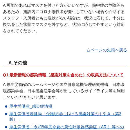
A.可能であればマスクを付けた方がいいですが、熱中症の危険等も
あるため、施設内にコロナ陽性者が発生していない場合や介助する
スタッフ・入所者ともに症状がない場合は、状況に応じて、十分に
換気をした状態でマスクを外すなど、状況に応じて外すという対応
をされてください。
△ページの先頭へ戻る
A.その他
Q1.最新情報の感染情報（感染対策を含めた）の収集方法について
A.厚生労働省のホームページや国立健康危機管理研究機構、日本環
境感染学会、日本感染症学会等が出しているガイドライン等を利用
していただきたいと思います。
厚生労働省_感染症情報
厚生労働省老健局「介護現場における感染対策の手引き（第3
版）」
厚生労働省「令和8年度今夏の急性呼吸器感染症（ARI）等への