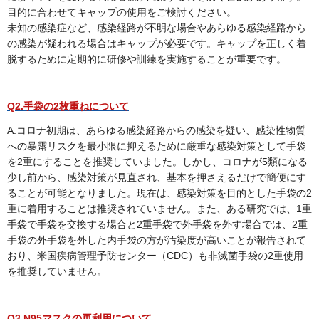
目的に合わせてキャップの使用をご検討ください。
未知の感染症など、感染経路が不明な場合やあらゆる感染経路から
の感染が疑われる場合はキャップが必要です。キャップを正しく着
脱するために定期的に研修や訓練を実施することが重要です。
Q2.手袋の2枚重ねについて
A.コロナ初期は、あらゆる感染経路からの感染を疑い、感染性物質
への暴露リスクを最小限に抑えるために厳重な感染対策として手袋
を2重にすることを推奨していました。しかし、コロナが5類になる
少し前から、感染対策が見直され、基本を押さえるだけで簡便にす
ることが可能となりました。現在は、感染対策を目的とした手袋の2
重に着用することは推奨されていません。また、ある研究では、1重
手袋で手袋を交換する場合と2重手袋で外手袋を外す場合では、2重
手袋の外手袋を外した内手袋の方が汚染度が高いことが報告されて
おり、米国疾病管理予防センター（CDC）も非滅菌手袋の2重使用
を推奨していません。
Q3.N95マスクの再利用について