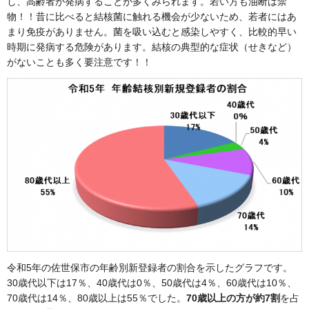
し、高齢者が発病することが多くみられます。若い方も油断は禁
物！！昔に比べると結核菌に触れる機会が少ないため、若者にはあ
まり免疫がありません。菌を吸い込むと感染しやすく、比較的早い
時期に発病する危険があります。結核の典型的な症状（せきなど）
がないことも多く要注意です！！
令和5年の佐世保市の年齢別新登録者の割合を示したグラフです。
30歳代以下は17％、40歳代は0％、50歳代は4％、60歳代は10％、
70歳代は14％、80歳以上は55％でした。
70歳以上の方が約7割
を占