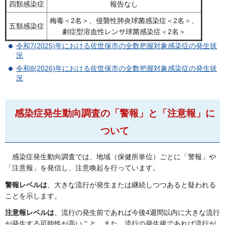
四類感染症
報告なし
梅毒＜2名＞、侵襲性肺炎球菌感染症＜2名＞、
五類感染症
劇症型溶血性レンサ球菌感染症＜2名＞
令和7(2025)年における佐世保市の全数把握対象感染症の発生状
況
令和8(2026)年における佐世保市の全数把握対象感染症の発生状
況
感染症発生動向調査の「警報」と「注意報」に
ついて
感
染症発生動向調査では、地域（保健所単位）ごとに「警報」や
「注意報」を発信し、注意喚起を行っています。
警報レベルは
、大きな流行が発生または継続しつつあると疑われる
ことを示します。
注意報レベルは
、流行の発生前であれば今後4週間以内に大きな流行
が発生する可能性が高いこと、また、流行の発生後であれば流行が