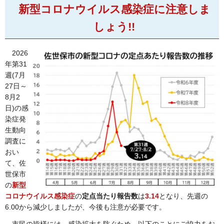
新型コロナウイルス感染症に注意しま
しょう!!
2
026
年第31
週(7月
27日～
8月2
日)の感
染症発
生動向
調査に
おい
て、佐
世保市
の
新型
コロナウイルス感染症
の
定点当たり報告数
は
3.14
となり、先週の
6.00から減少しましたが、今後も注意が必要です。
市
民の皆様には、感染拡大を防ぐため、以下のことにご協力をお