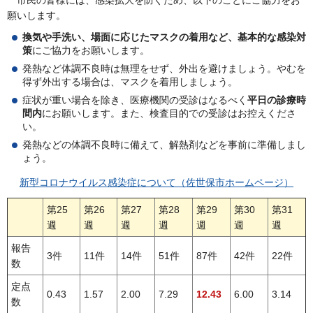
願いします。
換気や手洗い、場面に応じたマスクの着用など、基本的な感染対
策
にご協力をお願いします。
発熱など体調不良時は無理をせず、外出を避けましょう。やむを
得ず外出する場合は、マスクを着用しましょう。
症状が重い場合を除き、医療機関の受診はなるべく
平日の診療時
間内
にお願いします。また、検査目的での受診はお控えくださ
い。
発熱などの体調不良時に備えて、解熱剤などを事前に準備しまし
ょう。
新型コロナウイルス感染症について（佐世保市ホームページ）
第25
第26
第27
第28
第29
第30
第31
週
週
週
週
週
週
週
報告
3件
11件
14件
51件
87件
42件
22件
数
定点
0.43
1.57
2.00
7.29
12.43
6.00
3.14
数