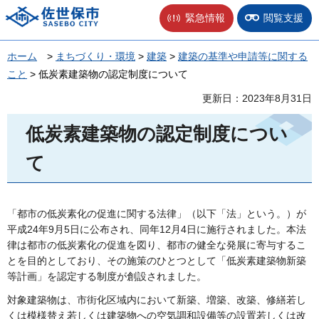
佐世保市
緊急情報
閲覧支援
ホーム
>
まちづくり・環境
>
建築
>
建築の基準や申請等に関する
こと
> 低炭素建築物の認定制度について
更新日：2023年8月31日
低炭素建築物の認定制度につい
て
「都市の低炭素化の促進に関する法律」（以下「法」という。）が
平成24年9月5日に公布され、同年12月4日に施行されました。本法
律は都市の低炭素化の促進を図り、都市の健全な発展に寄与するこ
とを目的としており、その施策のひとつとして「低炭素建築物新築
等計画」を認定する制度が創設されました。
対象建築物は、市街化区域内において新築、増築、改築、修繕若し
くは模様替え若しくは建築物への空気調和設備等の設置若しくは改