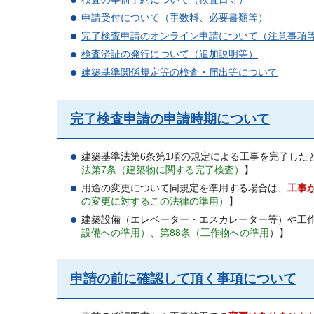
申請受付について（手数料、必要書類等）
完了検査申請のオンライン申請について（注意事項
検査済証の発行について（追加説明等）
建築基準関係規定等の検査・届出等について
完了検査申請の申請時期について
建築基準法第6条第1項の規定による工事を完了した
法第7条（建築物に関する完了検査）
】
用途の変更について同規定を準用する場合は、
工事
の変更に対するこの法律の準用）
】
建築設備（エレベーター・エスカレーター等）や工
設備への準用）、第88条（工作物への準用
）】
申請の前に確認して頂く事項について