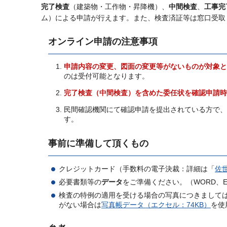
完了検査
（建築物・工作物・昇降機）、
中間検査
、
工事完
ム）による申請が行えます。また、検査済証等は窓口受取
オンライン申請の注意事項
申請内容の変更、図面の変更等がないものが対象と
のは受付可能となります。
完了検査（中間検査）を含めた委任状を確認申請時
民間確認機関にて確認申請を提出されている方で、
す。
事前に準備して頂くもの
クレジットカード（手数料の電子決裁：詳細は「
佐
必要書類等の
データ
をご準備ください。（WORD、E
検査の特例の適用を受ける場合の写真につきましては
がない場合は
写真帳データ（エクセル：74KB）
を使