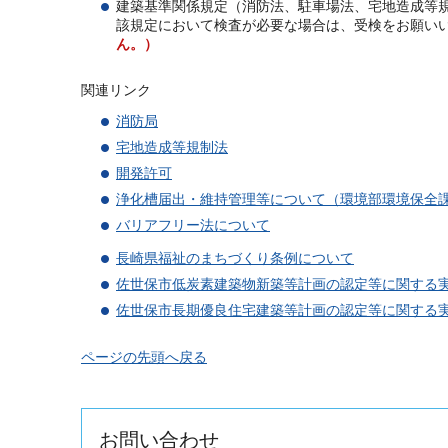
建築基準関係規定（消防法、駐車場法、宅地造成等
該規定において検査が必要な場合は、受検をお願い
ん。）
関連リンク
消防局
宅地造成等規制法
開発許可
浄化槽届出・維持管理等について
（環境部環境保全
バリアフリー法について
長崎県福祉のまちづくり条例について
佐世保市低炭素建築物新築等計画の認定等に関する
佐世保市長期優良住宅建築等計画の認定等に関する
ページの先頭へ戻る
お問い合わせ