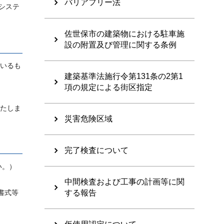
バリアフリー法
システ
佐世保市の建築物における駐車施
設の附置及び管理に関する条例
いるも
建築基準法施行令第131条の2第1
項の規定による街区指定
たしま
災害危険区域
完了検査について
い。）
中間検査および工事の計画等に関
書式等
する報告