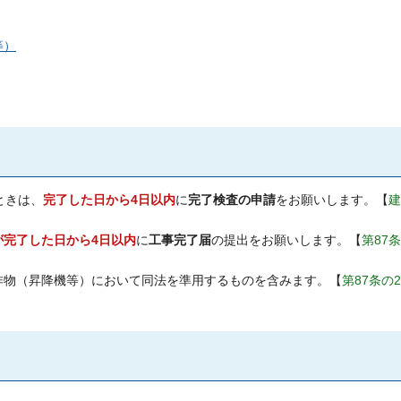
等）
ときは、
完了した日から4日以内
に
完了検査の申請
をお願いします。【
建
が完了した日から4日以内
に
工事完了届
の提出をお願いします。【
第87
作物（昇降機等）において同法を準用するものを含みます。【
第87条の