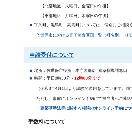
【北部地区：火曜日、金曜日の午後】
【東部地区：月曜日、木曜日の午後】
宇久町、黒島町、高島町については、個別にご相談
佐世保市における完了検査区画一覧（町名別）（PDF
申請受付について
場所：佐世保市役所
本
庁舎8階
建
築指導課窓口
時間：平日8時30分～
12時00分まで
（令和8年4月1日より試験的運用をしています。同
ただし、事前にオンライン予約にて担当者へご連絡
→
建築基準法等に関する相談のオンライン予約につ
手数料について