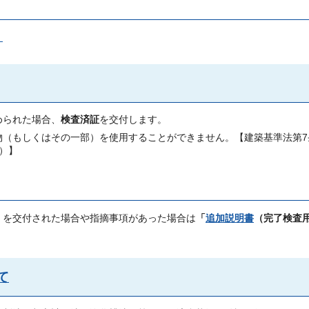
）
められた場合、
検査済証
を交付します。
物（もしくはその一部）を使用することができません。【建築基準法第7
）】
」
を交付された場合や指摘事項があった場合は
「
追加説明書
（完了検査
て