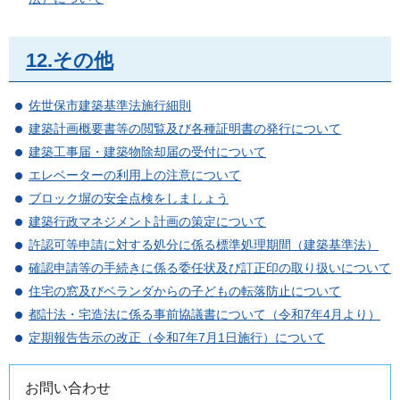
12.その他
佐世保市建築基準法施行細則
建築計画概要書等の閲覧及び各種証明書の発行について
建築工事届・建築物除却届の受付について
エレベーターの利用上の注意について
ブロック塀の安全点検をしましょう
建築行政マネジメント計画の策定について
許認可等申請に対する処分に係る標準処理期間（建築基準法）
確認申請等の手続きに係る委任状及び訂正印の取り扱いについて
住宅の窓及びベランダからの子どもの転落防止について
都計法・宅造法に係る事前協議書について（令和7年4月より）
定期報告告示の改正（令和7年7月1日施行）について
お問い合わせ