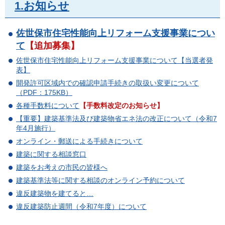
1.お知らせ
佐世保市住宅性能向上リフォーム支援事業につい
て
【追加募集】
佐世保市住宅性能向上リフォーム支援事業について【当選者発
表】
開発許可区域内での確認申請手続きの取扱い変更について
（PDF：175KB）
各種手数料について
【
手数料改定のお知らせ
】
【重要】建築基準法及び建築物省エネ法の改正について（令和7
年4月施行）
オンライン・郵送による手続きについて
建築に関する相談窓口
建築をお考えの市民の皆様へ
建築基準法等に関する相談のオンライン予約について
違反建築物を建てると…
違反建築防止週間（令和7年度）について