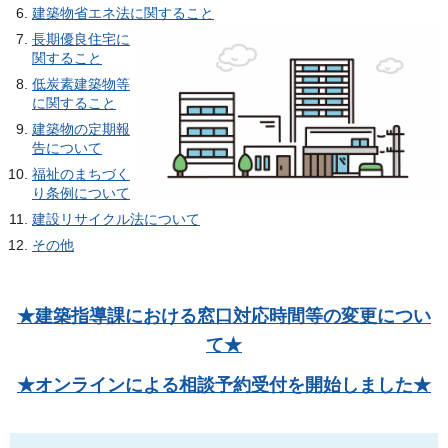
建築物省エネ法に関すること
長期優良住宅に
関すること
低炭素建築物等
に関すること
建築物の定期報
告について
福祉のまちづく
り条例について
建設リサイクル法について
その他
★建築指導課における窓口対応時間等の変更につい
て★
★オンラインによる相談予約受付を開始しました★