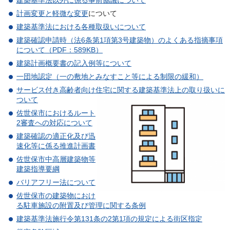
計画変更と軽微な変更
について
建築基準法における各種取扱いについて
建築確認申請時（法6条第1項第3号建築物）のよくある指摘事項
について（PDF：589KB）
建築計画概要書の記入例等について
一団地認定（一の敷地とみなすこと等による制限の緩和）
サービス付き高齢者向け住宅に関する建築基準法上の取り扱いに
ついて
佐世保市におけるルート
2審査への対応について
建築確認の適正化及び迅
速化等に係る推進計画書
佐世保市中高層建築物等
建築指導要綱
バリアフリー法について
佐世保市の建築物におけ
る駐車施設の附置及び管理に関する条例
建築基準法施行令第131条の2第1項の規定による街区指定