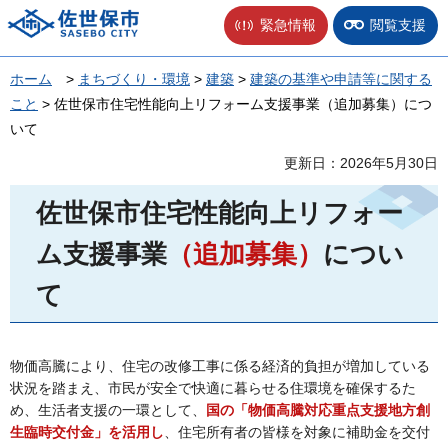
佐世保市
緊急情報
閲覧支援
ホーム
>
まちづくり・環境
>
建築
>
建築の基準や申請等に関する
こと
> 佐世保市住宅性能向上リフォーム支援事業（追加募集）につ
いて
更新日：2026年5月30日
佐世保市住宅性能向上リフォー
ム支援事業
（追加募集）
につい
て
物価高騰により、住宅の改修工事に係る経済的負担が増加している
状況を踏まえ、市民が安全で快適に暮らせる住環境を確保するた
め、生活者支援の一環として、
国の「物価高騰対応重点支援地方創
生臨時交付金」を活用し
、住宅所有者の皆様を対象に補助金を交付