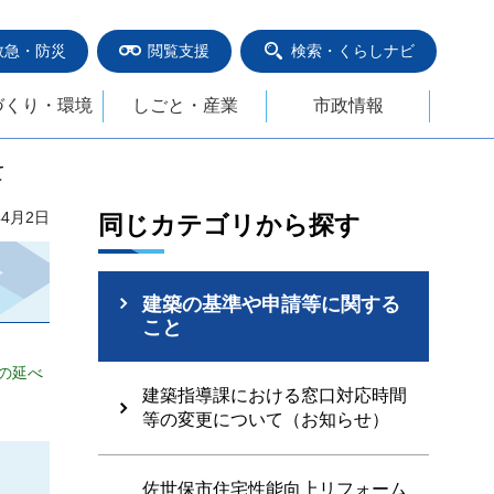
救急・防災
閲覧支援
検索・くらしナビ
づくり・環境
しごと・産業
市政情報
て
年4月2日
同じカテゴリから探す
建築の基準や申請等に関する
こと
の延べ
建築指導課における窓口対応時間
等の変更について（お知らせ）
佐世保市住宅性能向上リフォーム