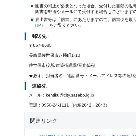
図書の補正が必要となった場合、受付した書類の返
図書を郵送やメールにて受付する場合もございます
届出書等は「信書」にあたりますので、信書便を取
HP）
」をご覧ください。
郵送先
〒857-8585
長崎県佐世保市八幡町1-10
佐世保市役所/建築指導課/審査係宛
★必ず、担当者名・電話番号・メールアドレス等の連絡
連絡先
メール：kentiku@city.sasebo.lg.jp
電話：0956-24-1111（内線2842・2843）
関連リンク