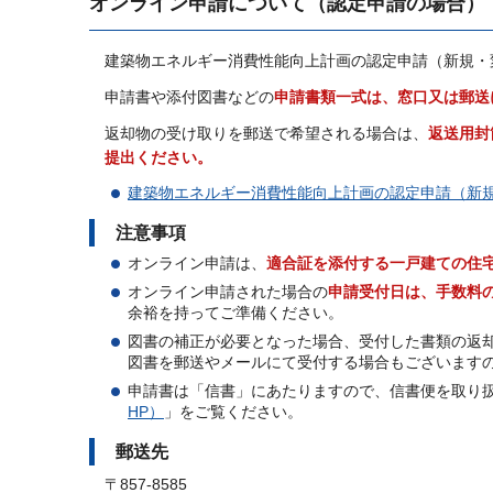
オンライン申請について（認定申請の場合）
建築物エネルギー消費性能向上計画の認定申請（新規・
申請書や添付図書などの
申請書類一式は、窓口又は郵送
返却物の受け取りを郵送で希望される場合は、
返送用封
提出ください。
建築物エネルギー消費性能向上計画の認定申請（新
注意事項
オンライン申請は、
適合証を添付する一戸建ての住
オンライン申請された場合の
申請受付日は、手数料
余裕を持ってご準備ください。
図書の補正が必要となった場合、受付した書類の返
図書を郵送やメールにて受付する場合もございます
申請書は「信書」にあたりますので、信書便を取り
HP）
」をご覧ください。
郵送先
〒857-8585