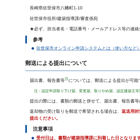
長崎県佐世保市八幡町1-10
佐世保市役所/建築指導課/審査係宛
★必ず、担当者名・電話番号・メールアドレス等の連絡
参考
佐世保市オンライン申請システムとは（使い方など
郵送による提出について
注
届出書、報告書等
については、郵送による提出が可能
注：認定申請取り下げ届、変更届、取りやめ届、認定建築主等
提出の際には、書類の郵送と併せて、届出書、報告書等
返却物の受け取りを郵送で希望される場合は、
返送用封
提出ください。
注意事項
受付日は、書類が建築指導課に到着した日となりま