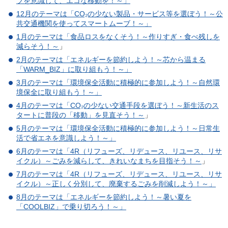
ブを意識して、エコな移動を！～」
12月のテーマは「CO₂の少ない製品・サービス等を選ぼう！～公
共交通機関を使ってスマートムーブ！～」
1月のテーマは「食品ロスをなくそう！～作りすぎ・食べ残しを
減らそう！～
」
2月のテーマは「エネルギーを節約しよう！～芯から温まる
「
WARM_BIZ
」に取り組もう！～」
3月のテーマは「環境保全活動に積極的に参加しよう！～自然環
境保全に取り組もう！～」
4月のテーマは「CO₂の少ない交通手段を選ぼう！～新生活のス
タートに普段の「移動」を見直そう！～
」
5月のテーマは「環境保全活動に積極的に参加しよう！～日常生
活で省エネを意識しよう！～」
6月のテーマは「4R（リフューズ、リデュース、リユース、リサ
イクル）～ごみを減らして、きれいなまちを目指そう！～
」
7月のテーマは「4R（リフューズ、リデュース、リユース、リサ
イクル）～正しく分別して、廃棄するごみを削減しよう！～」
8月のテーマは「エネルギーを節約しよう！～暑い夏を
「COOLBIZ」で乗り切ろう！～」